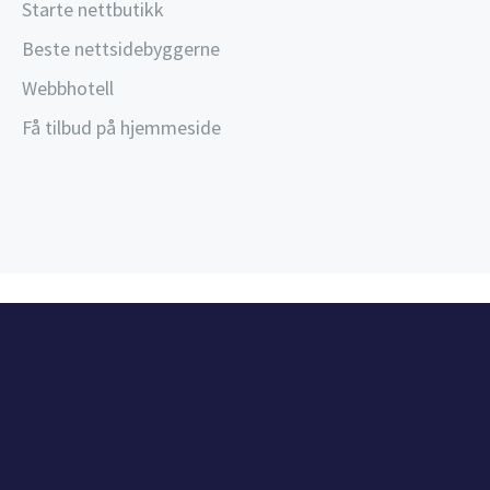
Starte nettbutikk
Beste nettsidebyggerne
Webbhotell
Få tilbud på hjemmeside